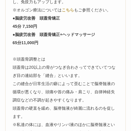
し、
免疫力もアップします。
※オルゴン療法については
こちら
もご参照ください。
●
脳疲労改善
頭蓋骨矯正
45分 7,150円
●
脳疲労改善
頭蓋骨矯正+ヘッドマッサージ
65分11,000円
※頭蓋骨調整とは
頭蓋骨は20以上の骨がつなぎ合わさってできていてつな
ぎ目の連
結部を「縫合」といいます。
この縫合が日常生活の癖によって歪むことで脳脊髄液の
循環が悪く
なり、頭痛や首の痛み・肩こり、
自律神経失
調症などの不調が起きやすくなります。
頭蓋骨の硬直を緩め、脳脊髄液が綺麗に流れるのを促し
ます。
※私達の体には、
血液やリンパ液のほかに脳脊髄液とい